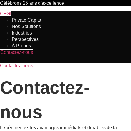
Célébrons
25 ans
d'excellence
CFGI
Private Capital
Nos Solutions
Industries
Perspectives
Á Propos
Contactez-nous
Contactez-nous
Contactez-
nous
Expérimentez les avantages immédiats et durables de la