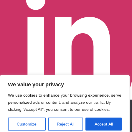
We value your privacy
We use cookies to enhance your browsing experience, serve
personalized ads or content, and analyze our traffic. By
We use cookies to ensure that we give you the best
clicking "Accept All", you consent to our use of cookies.
Retrouvez-nous sur LinkedIn
experience on our website. If you continue to use this site we
© 2026 CFGI. All rights reserved. A Portfolio Company of
will assume that you are happy with it.
Carlyle & CVC.
Customize
Reject All
Accept All
Ok