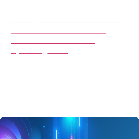
Leading the AI Transformation
with the Office of the CFO:
Practical Lessons from
Operating CFOs