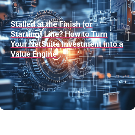
Stalled at the Finish (or
Starting) Line? How to Turn
Your NetSuite Investment into a
Value Engine