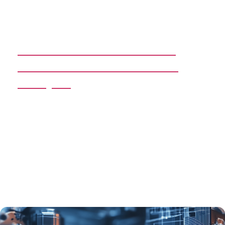
SPACrobatics: A Valuator’s
Guide to a SPAC’s Financial
Lifecycle